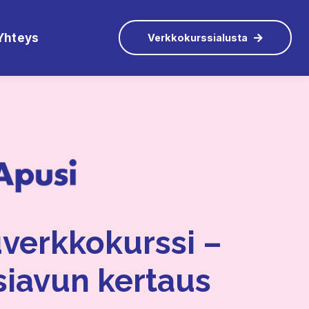
Yhteys
Verkkokurssialusta
verkkokurssi –
iavun kertaus