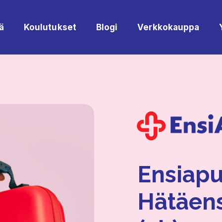
ä
Koulutukset
Blogi
Verkkokauppa
Ensiapu
Hätäens