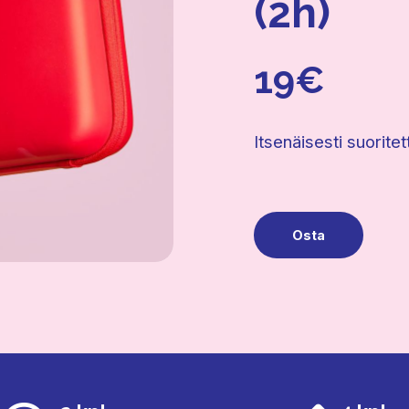
(2h)
19€
Itsenäisesti suorite
Osta